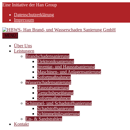
Eine Initiative der Han Group
Datenschutzerklärung
Impressum
MENÜ
Über Uns
Leistungen
Brandschadensanierung
Elektroniksanierung
Inventar- und Hausratsanierung
Maschinen- und Anlagensanierung
Sofortmaßnahmen
Wasserschadensanierung
Hausratsanierung
Geruchsbeseitigung
Sofortmaßnahmen
Schimmel- und Schadstoffsanierung
Schadstoffsanierung
Schimmelpilzsanierung
Eis- & Sandstrahlen
Kontakt